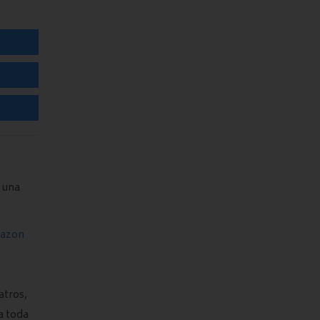
 una
azon
atros,
a toda