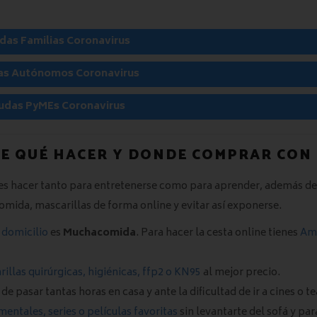
das Familias Coronavirus
as Autónomos Coronavirus
udas PyMEs Coronavirus
E QUÉ HACER Y DONDE COMPRAR CON
des hacer tanto para entretenerse como para aprender, además de
omida, mascarillas de forma online y evitar así exponerse.
 domicilio
es
Muchacomida
. Para hacer la cesta online tienes
Am
illas quirúrgicas, higiénicas, ffp2 o KN95
al mejor precio.
e pasar tantas horas en casa y ante la dificultad de ir a cines o te
mentales, series o películas favoritas
sin levantarte del sofá y par