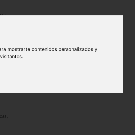
a :
aña :
 en España :
tensivos en España :
 España :
ara mostrarte contenidos personalizados y
isitantes.
 en España :
 John Hopkins University
PAÍSES
IDIOMA
cas,