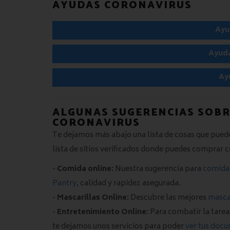
AYUDAS CORONAVIRUS
Ayu
Ayud
Ay
ALGUNAS SUGERENCIAS SOBR
CORONAVIRUS
Te dejamos más abajo una lista de cosas que pue
lista de sitios verificados donde puedes comprar c
-
Comida online:
Nuestra sugerencia para
comida
Pantry
, calidad y rapidez asegurada.
-
Mascarillas Online:
Descubre las mejores
mascar
-
Entretenimiento Online:
Para combatir la tarea d
te dejamos unos servicios para poder
ver tus docu