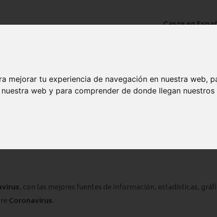
Casos en Españ
Muertes en Esp
Hospitalizados
En cuidados in
Recuperados en
ra mejorar tu experiencia de navegación en nuestra web, p
n nuestra web y para comprender de donde llegan nuestros v
Casos abiertos
Fuente : Narrativa
COVID
RADAR COVID
RASTREADORES COVID
INFO IMPORTANTE COVID-19
virus
, con las mejores fuentes de información, estadísticas, gráfi
rre
Coronavirus
.