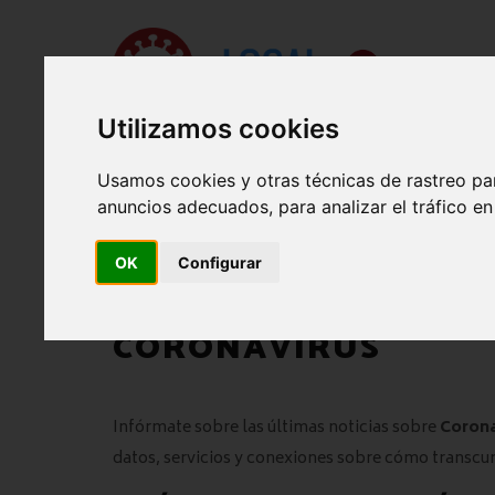
Utilizamos cookies
Usamos cookies y otras técnicas de rastreo pa
anuncios adecuados, para analizar el tráfico e
OK
Configurar
INICIO
CORONAVIRUS
MASCARILLAS
VACUNACIÓN 
CORONAVIRUS
Infórmate sobre las últimas noticias sobre
Corona
datos, servicios y conexiones sobre cómo transcu