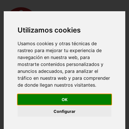
Utilizamos cookies
Usamos cookies y otras técnicas de
rastreo para mejorar tu experiencia de
navegación en nuestra web, para
mostrarte contenidos personalizados y
anuncios adecuados, para analizar el
tráfico en nuestra web y para comprender
de donde llegan nuestros visitantes.
Casos en España :
Muertes en España :
OK
Hospitalizados en España :
En cuidados intensivos en España :
Configurar
Recuperados en España :
Casos abiertos en España :