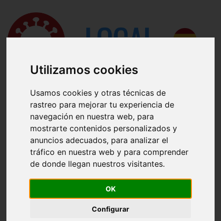
Utilizamos cookies
Usamos cookies y otras técnicas de
rastreo para mejorar tu experiencia de
navegación en nuestra web, para
mostrarte contenidos personalizados y
anuncios adecuados, para analizar el
Casos en España :
tráfico en nuestra web y para comprender
Muertes en España :
de donde llegan nuestros visitantes.
Hospitalizados en España :
En cuidados intensivos en España :
OK
Recuperados en España :
Configurar
Casos abiertos en España :