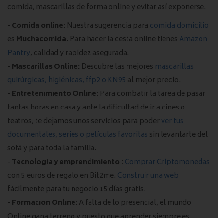
comida, mascarillas de forma online y evitar así exponerse.
-
Comida online:
Nuestra sugerencia para
comida domicilio
es
Muchacomida
. Para hacer la cesta online tienes
Amazon
Pantry
, calidad y rapidez asegurada.
-
Mascarillas Online:
Descubre las mejores
mascarillas
quirúrgicas, higiénicas, ffp2 o KN95
al mejor precio.
-
Entretenimiento Online:
Para combatir la tarea de pasar
tantas horas en casa y ante la dificultad de ir a cines o
teatros, te dejamos unos servicios para poder
ver tus
documentales, series o películas favoritas
sin levantarte del
sofá y para toda la familia.
-
Tecnología y emprendimiento :
Comprar Criptomonedas
con 5 euros de regalo en Bit2me.
Construir una web
fácilmente para tu negocio 15 días gratis.
-
Formación Online:
A falta de lo presencial, el mundo
Online gana terreno y puesto que aprender siempre es